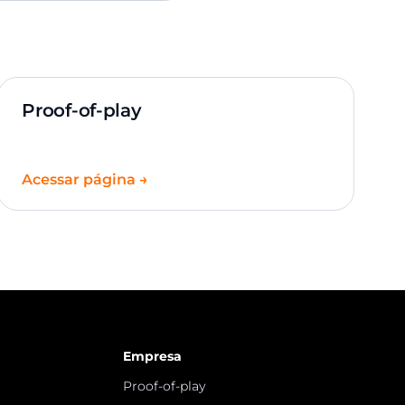
Proof-of-play
Acessar página →
Empresa
Proof-of-play