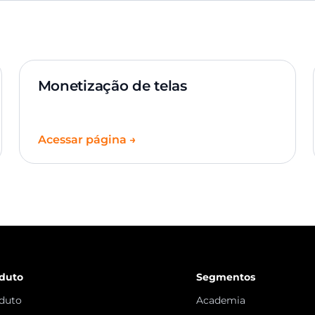
Monetização de telas
Acessar página →
duto
Segmentos
duto
Academia