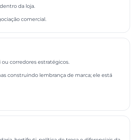
dentro da loja.
gociação comercial.
 ou corredores estratégicos.
as construindo lembrança de marca; ele está
ia, hortifruti, política de troca e diferenciais da