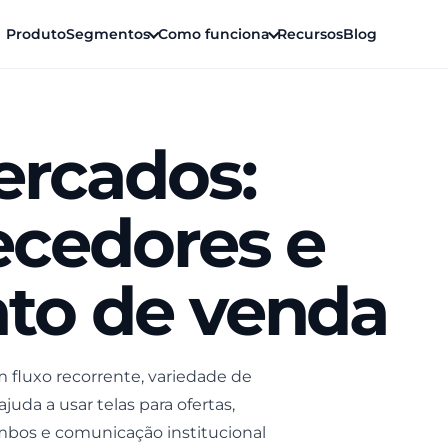
Produto
Segmentos
Como funciona
Recursos
Blog
ercados:
necedores e
nto de venda
fluxo recorrente, variedade de
ajuda a usar telas para ofertas,
mbos e comunicação institucional