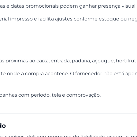
 aulas e datas promocionais podem ganhar presença visual 
rial impresso e facilita ajustes conforme estoque ou ne
óximas ao caixa, entrada, padaria, açougue, hortifruti
te onde a compra acontece. O fornecedor não está apen
panhas com período, tela e comprovação.
do
 serviços, delivery, programa de fidelidade, açougue, padar