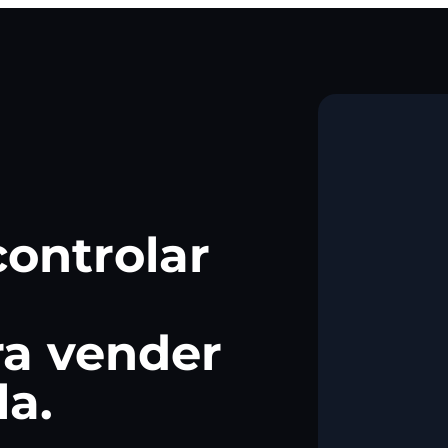
controlar
ra vender
la.