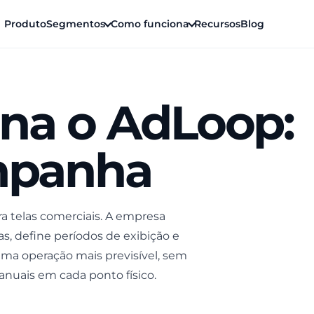
Produto
Segmentos
Como funciona
Recursos
Blog
na o AdLoop:
ampanha
a telas comerciais. A empresa
as, define períodos de exibição e
a operação mais previsível, sem
anuais em cada ponto físico.