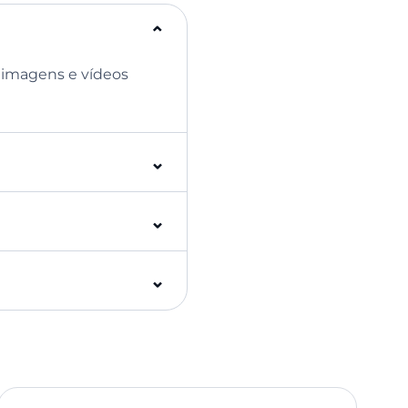
⌃
 imagens e vídeos
⌃
⌃
⌃