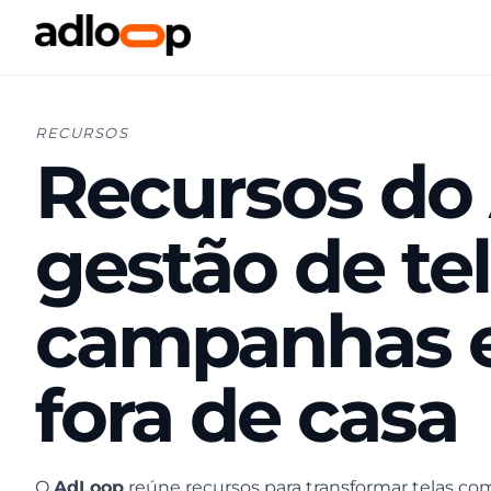
RECURSOS
Recursos do
gestão de tel
campanhas e 
fora de casa
O
AdLoop
reúne recursos para transformar telas c