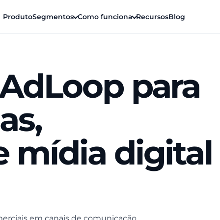
Produto
Segmentos
Como funciona
Recursos
Blog
 AdLoop para
as,
mídia digital
omerciais em canais de comunicação